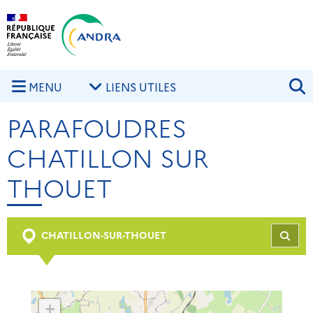
Aller au contenu principal
Skip to navigation
R
MENU
LIENS UTILES
PARAFOUDRES
CHATILLON SUR
THOUET
CHATILLON-SUR-THOUET
REC
+