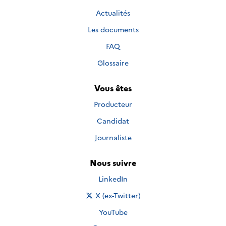
Actualités
Les documents
FAQ
Glossaire
Vous êtes
Producteur
Candidat
Journaliste
Nous suivre
Nous suivre sur
LinkedIn
Nous suivre sur
X (ex-Twitter)
Nous suivre sur
YouTube