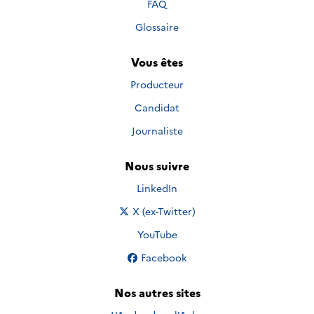
FAQ
Glossaire
Vous êtes
Producteur
Candidat
Journaliste
Nous suivre
Nous suivre sur
LinkedIn
Nous suivre sur
X (ex-Twitter)
Nous suivre sur
YouTube
Nous suivre sur
Facebook
Nos autres sites