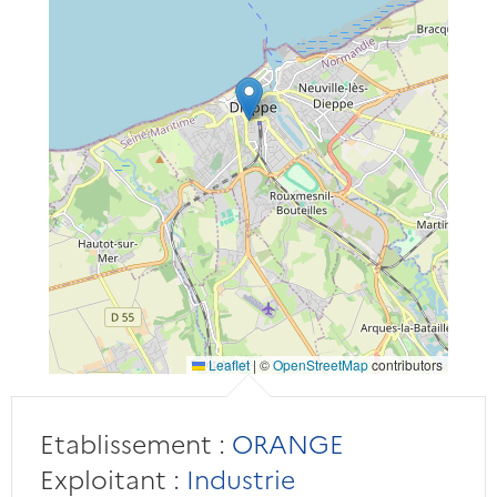
Leaflet
|
©
OpenStreetMap
contributors
Etablissement :
ORANGE
Exploitant :
Industrie