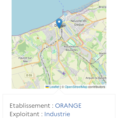
Leaflet
|
©
OpenStreetMap
contributors
Etablissement :
ORANGE
Exploitant :
Industrie