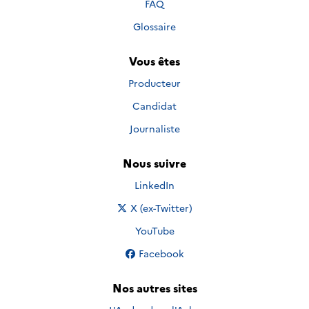
FAQ
Glossaire
Vous êtes
Producteur
Candidat
Journaliste
Nous suivre
Nous suivre sur
LinkedIn
Nous suivre sur
X (ex-Twitter)
Nous suivre sur
YouTube
Nous suivre sur
Facebook
Nos autres sites