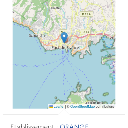
Leaflet
|
©
OpenStreetMap
contributors
Etablissement :
ORANGE