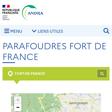
Aller au contenu principal
Skip to navigation
R
MENU
LIENS UTILES
PARAFOUDRES FORT DE
FRANCE
FORT-DE-FRANCE
REC
+
−