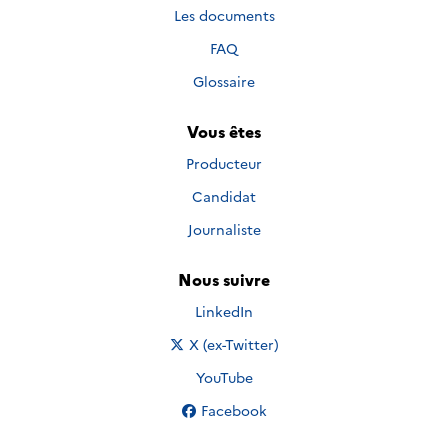
Les documents
FAQ
Glossaire
Vous êtes
Producteur
Candidat
Journaliste
Nous suivre
Nous suivre sur
LinkedIn
Nous suivre sur
X (ex-Twitter)
Nous suivre sur
YouTube
Nous suivre sur
Facebook