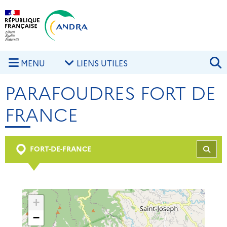
Aller au contenu principal
Skip to navigation
R
MENU
LIENS UTILES
PARAFOUDRES FORT DE
FRANCE
FORT-DE-FRANCE
REC
+
−