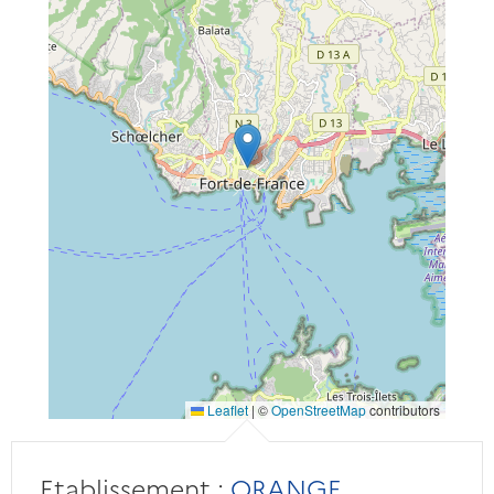
Leaflet
|
©
OpenStreetMap
contributors
Etablissement :
ORANGE