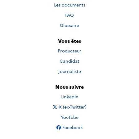
Les documents
FAQ
Glossaire
Vous êtes
Producteur
Candidat
Journaliste
Nous suivre
Nous suivre sur
LinkedIn
Nous suivre sur
X (ex-Twitter)
Nous suivre sur
YouTube
Nous suivre sur
Facebook