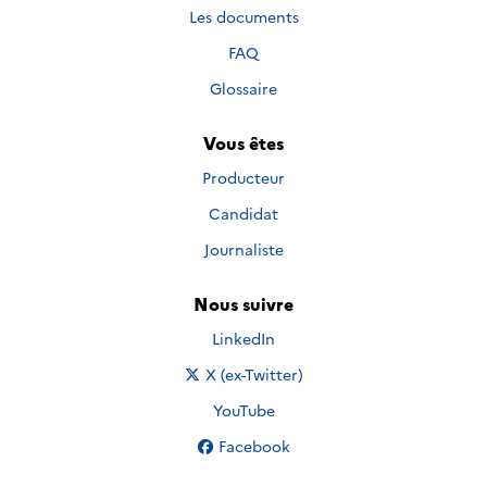
Les documents
FAQ
Glossaire
Vous êtes
Producteur
Candidat
Journaliste
Nous suivre
Nous suivre sur
LinkedIn
Nous suivre sur
X (ex-Twitter)
Nous suivre sur
YouTube
Nous suivre sur
Facebook