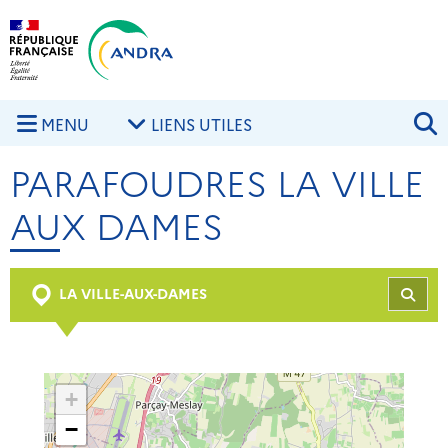
Aller au contenu principal
Skip to navigation
R
MENU
LIENS UTILES
PARAFOUDRES LA VILLE
AUX DAMES
LA VILLE-AUX-DAMES
REC
+
−