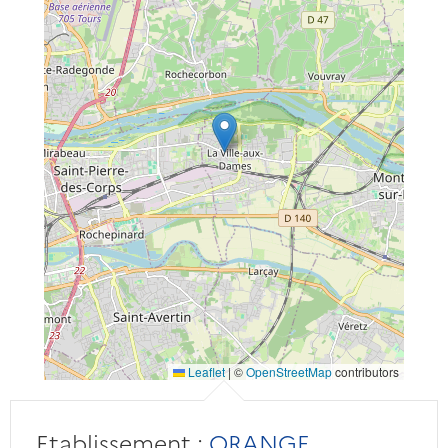
Leaflet
|
©
OpenStreetMap
contributors
Etablissement :
ORANGE