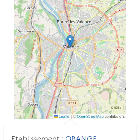
Leaflet
|
©
OpenStreetMap
contributors
Etablissement :
ORANGE