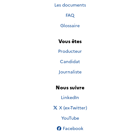
Les documents
FAQ
Glossaire
Vous êtes
Producteur
Candidat
Journaliste
Nous suivre
Nous suivre sur
LinkedIn
Nous suivre sur
X (ex-Twitter)
Nous suivre sur
YouTube
Nous suivre sur
Facebook