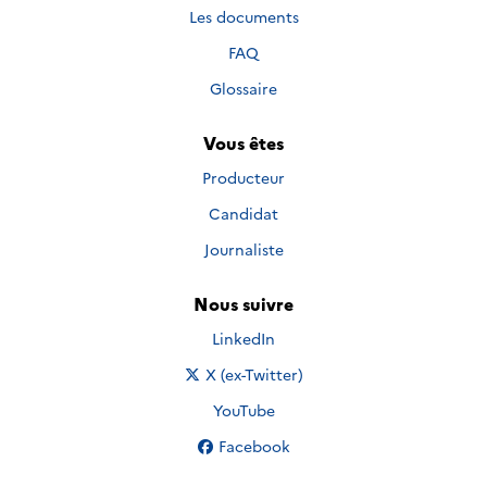
Les documents
FAQ
Glossaire
Vous êtes
Producteur
Candidat
Journaliste
Nous suivre
Nous suivre sur
LinkedIn
Nous suivre sur
X (ex-Twitter)
Nous suivre sur
YouTube
Nous suivre sur
Facebook