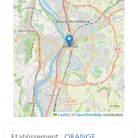
Leaflet
|
©
OpenStreetMap
contributors
Etablissement :
ORANGE