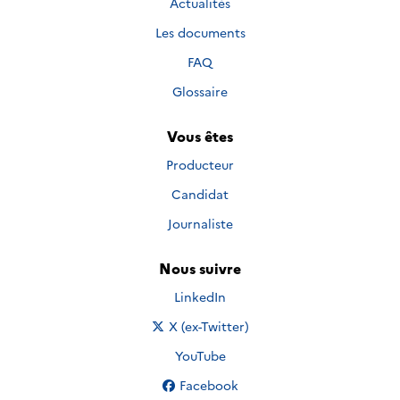
Actualités
Les documents
FAQ
Glossaire
Vous êtes
Producteur
Candidat
Journaliste
Nous suivre
Nous suivre sur
LinkedIn
Nous suivre sur
X (ex-Twitter)
Nous suivre sur
YouTube
Nous suivre sur
Facebook