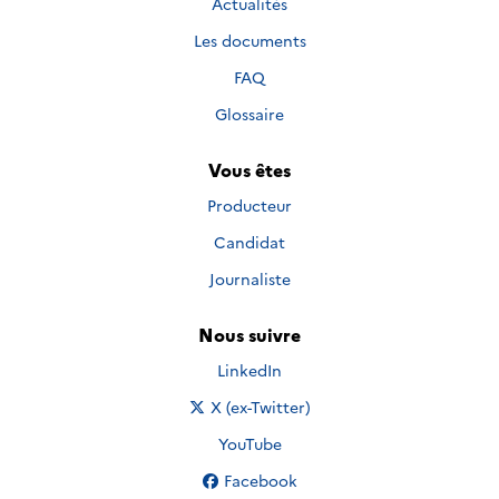
Actualités
Les documents
FAQ
Glossaire
Vous êtes
Producteur
Candidat
Journaliste
Nous suivre
Nous suivre sur
LinkedIn
Nous suivre sur
X (ex-Twitter)
Nous suivre sur
YouTube
Nous suivre sur
Facebook