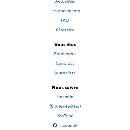
Actualités
Les documents
FAQ
Glossaire
Vous êtes
Producteur
Candidat
Journaliste
Nous suivre
Nous suivre sur
LinkedIn
Nous suivre sur
X (ex-Twitter)
Nous suivre sur
YouTube
Nous suivre sur
Facebook