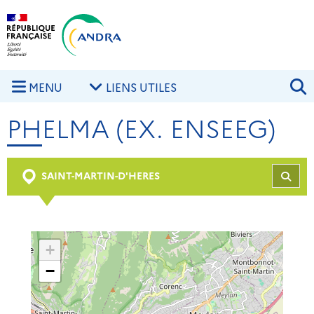
Aller au contenu principal
Skip to navigation
R
MENU
LIENS UTILES
PHELMA (EX. ENSEEG)
SAINT-MARTIN-D'HERES
REC
+
−