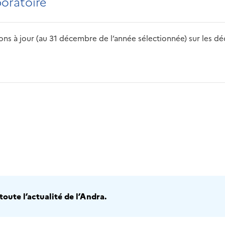
boratoire
s à jour (au 31 décembre de l’année sélectionnée) sur les déch
2016
2017
2018
2019
20
oute l’actualité de l’Andra.