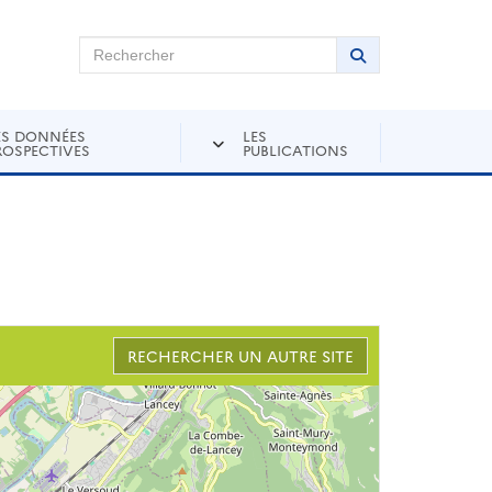
chercher sur Andra Inventaire
Rechercher
Lancer la recher
ES DONNÉES
LES
ROSPECTIVES
PUBLICATIONS
RECHERCHER UN AUTRE SITE