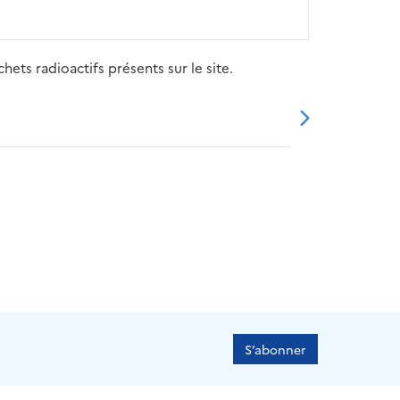
ets radioactifs présents sur le site.
20
2021
2022
2023
2024
S’abonner