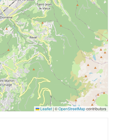
Leaflet
|
©
OpenStreetMap
contributors