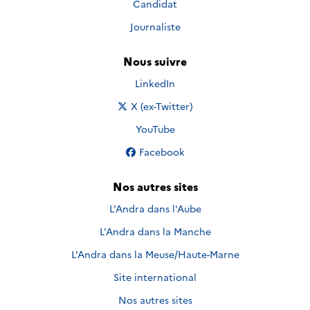
Candidat
Journaliste
Nous suivre
Nous suivre sur
LinkedIn
Nous suivre sur
X (ex-Twitter)
Nous suivre sur
YouTube
Nous suivre sur
Facebook
Nos autres sites
L'Andra dans l'Aube
L'Andra dans la Manche
L'Andra dans la Meuse/Haute-Marne
Site international
Nos autres sites