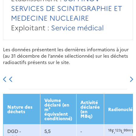
SERVICES DE SCINTIGRAPHIE ET
MEDECINE NUCLEAIRE
Exploitant :
Service médical
Les données présentent les dernières informations à jour
(au 31 décembre de l’année sélectionnée) sur les déchets
radioactifs présents sur le site.
2013
2014
2015
2016
Volume
Activité
déclaré (en
Nature des
déclarée
m³
Radionucléi
déchets
(en
équivalent
MBq)
conditionné)
18
123
99m
DGD -
5,5
-
F,
I,
Tc