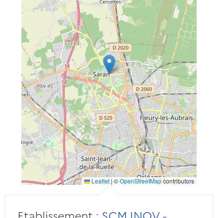
Leaflet
|
©
OpenStreetMap
contributors
Etablissement :
SCM INOV -