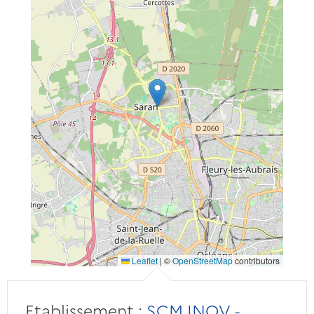
Leaflet
|
©
OpenStreetMap
contributors
Etablissement :
SCM INOV -