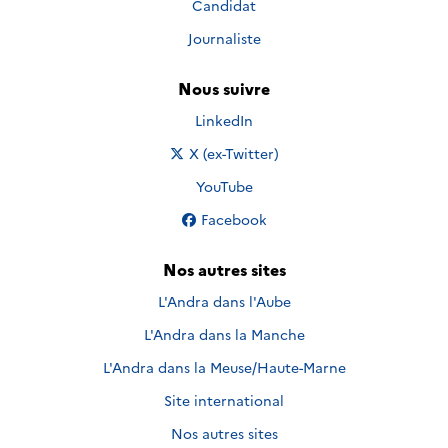
Candidat
Journaliste
Nous suivre
Nous suivre sur
LinkedIn
Nous suivre sur
X (ex-Twitter)
Nous suivre sur
YouTube
Nous suivre sur
Facebook
Nos autres sites
L'Andra dans l'Aube
L'Andra dans la Manche
L'Andra dans la Meuse/Haute-Marne
Site international
Nos autres sites