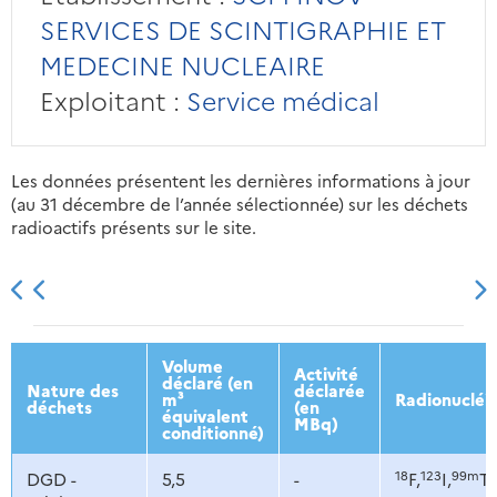
SERVICES DE SCINTIGRAPHIE ET
MEDECINE NUCLEAIRE
Exploitant :
Service médical
Les données présentent les dernières informations à jour
(au 31 décembre de l’année sélectionnée) sur les déchets
radioactifs présents sur le site.
2013
2014
2015
2016
Volume
Activité
déclaré (en
Nature des
déclarée
m³
Radionucléi
déchets
(en
équivalent
MBq)
conditionné)
18
123
99m
DGD -
5,5
-
F,
I,
Tc