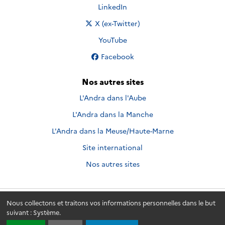
Nous suivre sur
LinkedIn
Nous suivre sur
X (ex-Twitter)
Nous suivre sur
YouTube
Nous suivre sur
Facebook
Nos autres sites
L'Andra dans l'Aube
L'Andra dans la Manche
L'Andra dans la Meuse/Haute-Marne
Site international
Nos autres sites
Nous collectons et traitons vos informations personnelles dans le but
Andra.fr
© 2026 - Andra. Tous droits réservés.
suivant :
Système
.