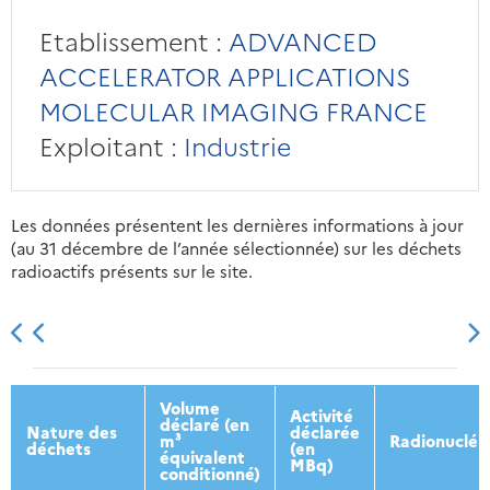
Etablissement :
ADVANCED
ACCELERATOR APPLICATIONS
MOLECULAR IMAGING FRANCE
Exploitant :
Industrie
Les données présentent les dernières informations à jour
(au 31 décembre de l’année sélectionnée) sur les déchets
radioactifs présents sur le site.
2013
2014
2015
2016
Volume
Activité
déclaré (en
Nature des
déclarée
m³
Radionucléi
déchets
(en
équivalent
MBq)
conditionné)