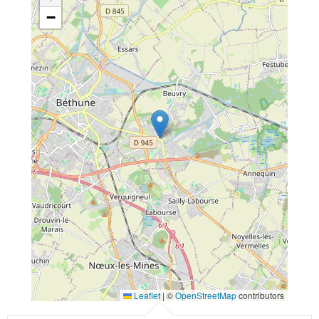
−
Leaflet
|
©
OpenStreetMap
contributors