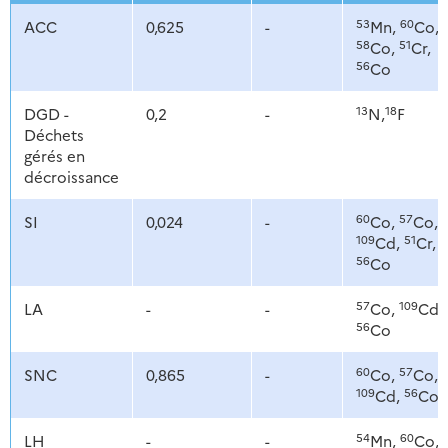
53
60
ACC
0,625
-
Mn,
Co,
58
51
Co,
Cr,
56
Co
13
18
DGD -
0,2
-
N,
F
Déchets
gérés en
décroissance
60
57
SI
0,024
-
Co,
Co,
109
51
Cd,
Cr,
56
Co
57
109
LA
-
-
Co,
Cd,
56
Co
60
57
SNC
0,865
-
Co,
Co,
109
56
Cd,
Co
54
60
LH
-
-
Mn,
Co,