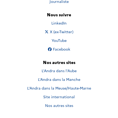
Journaliste
Nous suivre
Nous suivre sur
LinkedIn
Nous suivre sur
X (ex-Twitter)
Nous suivre sur
YouTube
Nous suivre sur
Facebook
Nos autres sites
L'Andra dans l'Aube
L'Andra dans la Manche
L'Andra dans la Meuse/Haute-Marne
Site international
Nos autres sites