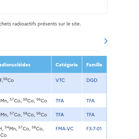
ets radioactifs présents sur le site.
20
2021
2022
2023
2024
adionucléides
Catégorie
Famille
56
F,
Co
VTC
DGD
4
57
58
56
Mn,
Co,
Co,
Co
TFA
TFA
4
57
58
56
Mn,
Co,
Co,
Co
TFA
TFA
54
57
58
H,
Mn,
Co,
Co,
FMA-VC
F3-7-01
6
Co