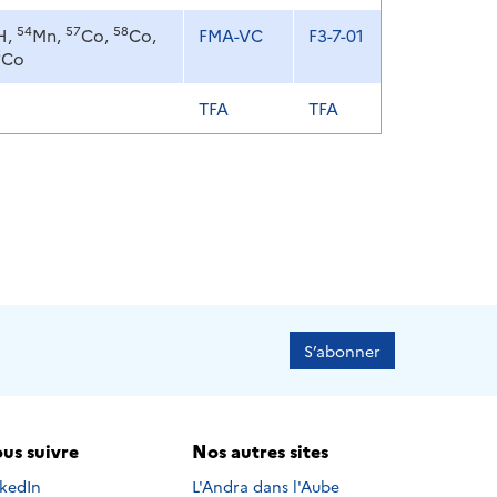
54
57
58
H,
Mn,
Co,
Co,
FMA-VC
F3-7-01
6
Co
TFA
TFA
S’abonner
us suivre
Nos autres sites
s suivre sur
nkedIn
L'Andra dans l'Aube