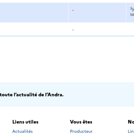
3
-
5
-
oute l’actualité de l’Andra.
Liens utiles
Vous êtes
No
Nou
Actualités
Producteur
Li