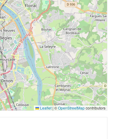
Leaflet
|
©
OpenStreetMap
contributors