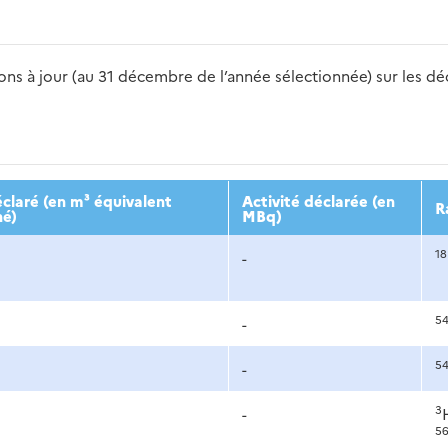
s à jour (au 31 décembre de l’année sélectionnée) sur les déch
2016
2017
2018
2019
20
claré (en m³ équivalent
Activité déclarée (en
R
né)
MBq)
18
-
5
-
5
-
3
-
5