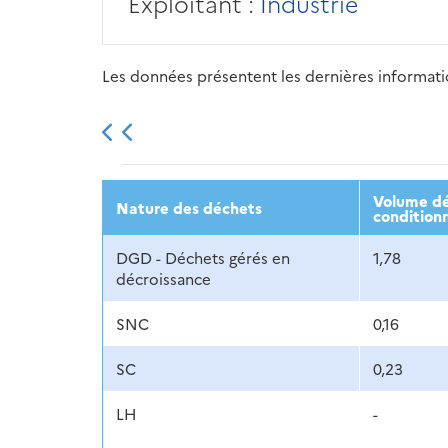
Exploitant :
Industrie
Les données présentent les dernières information
2013
2014
2015
Volume dé
Nature des déchets
condition
DGD - Déchets gérés en
1,78
décroissance
SNC
0,16
SC
0,23
LH
-