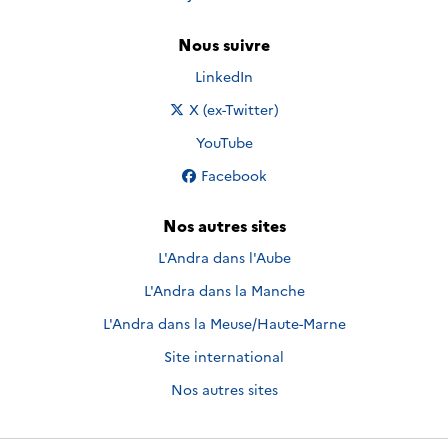
Nous suivre
Nous suivre sur
LinkedIn
Nous suivre sur
X (ex-Twitter)
Nous suivre sur
YouTube
Nous suivre sur
Facebook
Nos autres sites
L'Andra dans l'Aube
L'Andra dans la Manche
L'Andra dans la Meuse/Haute-Marne
Site international
Nos autres sites