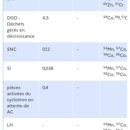
65
51
Zn,
Cr
58
18
51
DGD -
4,5
-
Co,
F,
Cr
Déchets
gérés en
décroissance
54
57
SNC
0,12
-
Mn,
Co,
58
56
Co,
Co,
54
57
SI
0,038
-
Mn,
Co,
58
56
Co,
Co,
pièces
0,4
-
activées du
cyclotron en
attente de
AC
54
57
LH
-
-
Mn,
Co,
58
56