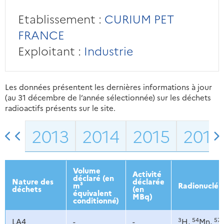
Etablissement :
CURIUM PET
FRANCE
Exploitant :
Industrie
Les données présentent les dernières informations à jour
(au 31 décembre de l’année sélectionnée) sur les déchets
radioactifs présents sur le site.
2013
2014
2015
2016
Volume
Activité
déclaré (en
Nature des
déclarée
m³
Radionucléi
déchets
(en
équivalent
MBq)
conditionné)
3
54
57
LA4
-
-
H,
Mn,