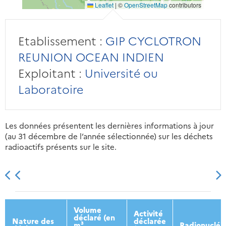
Leaflet
|
©
OpenStreetMap
contributors
Etablissement :
GIP CYCLOTRON
REUNION OCEAN INDIEN
Exploitant :
Université ou
Laboratoire
Les données présentent les dernières informations à jour
(au 31 décembre de l’année sélectionnée) sur les déchets
radioactifs présents sur le site.
2013
2014
2015
2016
Volume
Activité
déclaré (en
Nature des
déclarée
m³
Radionucléi