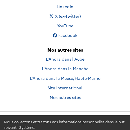
Nous suivre sur
LinkedIn
Nous suivre sur
X (ex-Twitter)
Nous suivre sur
YouTube
Nous suivre sur
Facebook
Nos autres sites
L'Andra dans l'Aube
L'Andra dans la Manche
L'Andra dans la Meuse/Haute-Marne
Site international
Nos autres sites
Nous collectons et traitons vos informations personnelles dans le but
Andra.fr
© 2026 - Andra. Tous droits réservés.
suivant :
Système
.