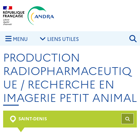
Aller au contenu principal
Skip to navigation
R
MENU
LIENS UTILES
PRODUCTION
RADIOPHARMACEUTIQ
UE / RECHERCHE EN
IMAGERIE PETIT ANIMAL
SAINT-DENIS
REC