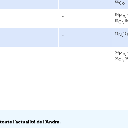
56
Co
54
-
Mn,
51
5
Cr,
13
18
-
N,
54
-
Mn,
51
5
Cr,
oute l’actualité de l’Andra.