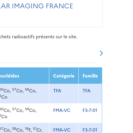
AR IMAGING FRANCE
ets radioactifs présents sur le site.
20
2021
2022
2023
2024
nucléides
Catégorie
Famille
60
57
58
Co,
Co,
Co,
TFA
TFA
6
Co
60
57
58
Co,
Co,
Co,
FMA-VC
F3-7-01
6
Co
57
58
18
51
Co,
Co,
F,
Cr,
FMA-VC
F3-7-01