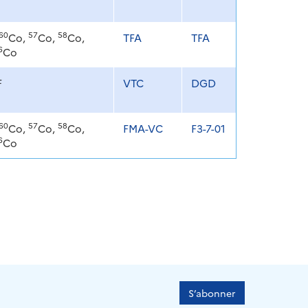
60
57
58
Co,
Co,
Co,
TFA
TFA
6
Co
F
VTC
DGD
60
57
58
Co,
Co,
Co,
FMA-VC
F3-7-01
6
Co
S’abonner