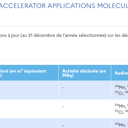
CCELERATOR APPLICATIONS MOLECUL
s à jour (au 31 décembre de l’année sélectionnée) sur les déch
2016
2017
2018
2019
20
aré (en m³ équivalent
Activité déclarée (en
Radio
)
MBq)
54
-
Mn,
51
5
Cr,
54
-
Mn,
51
5
Cr,
54
-
Mn,