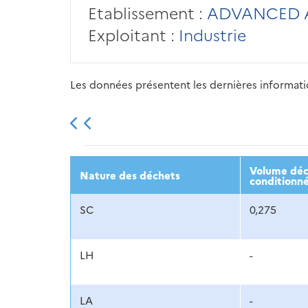
Etablissement :
ADVANCED A
Exploitant :
Industrie
Les données présentent les dernières information
2013
2014
2015
Volume décl
Nature des déchets
conditionné
SC
0,275
LH
-
LA
-