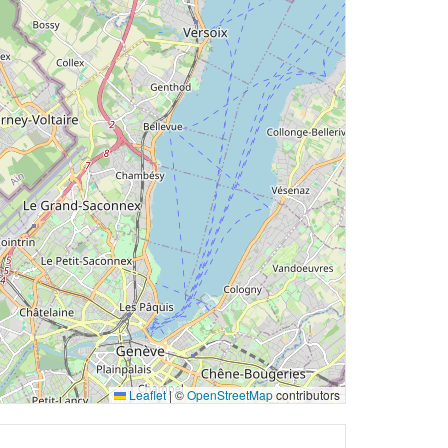
Leaflet
|
©
OpenStreetMap
contributors