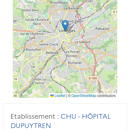
Leaflet
|
©
OpenStreetMap
contributors
Etablissement :
CHU - HÔPITAL
DUPUYTREN