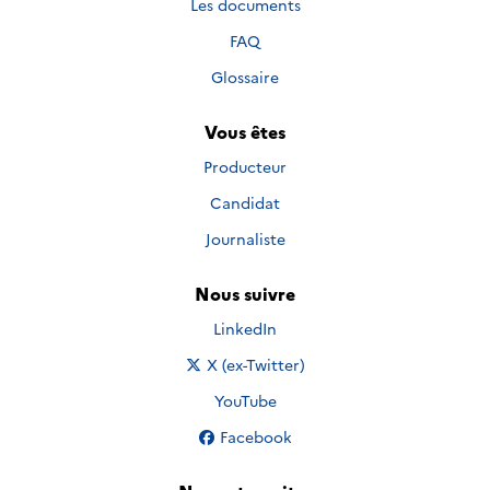
Les documents
FAQ
Glossaire
Vous êtes
Producteur
Candidat
Journaliste
Nous suivre
Nous suivre sur
LinkedIn
Nous suivre sur
X (ex-Twitter)
Nous suivre sur
YouTube
Nous suivre sur
Facebook