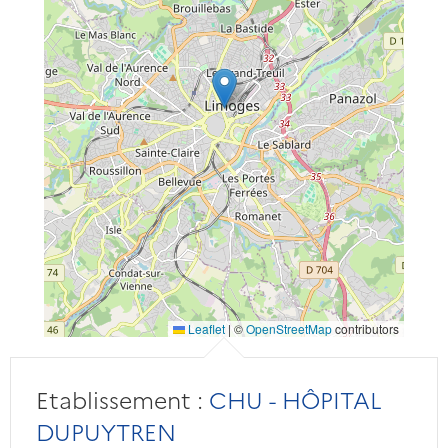
Leaflet
|
©
OpenStreetMap
contributors
Etablissement :
CHU - HÔPITAL
DUPUYTREN