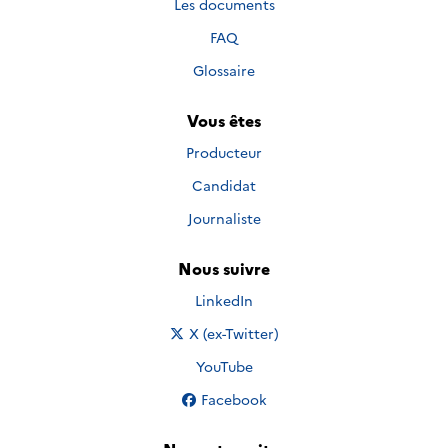
Les documents
FAQ
Glossaire
Vous êtes
Producteur
Candidat
Journaliste
Nous suivre
Nous suivre sur
LinkedIn
Nous suivre sur
X (ex-Twitter)
Nous suivre sur
YouTube
Nous suivre sur
Facebook