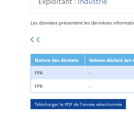
Exploitant :
Industrie
Les données présentent les dernières information
2013
2014
2015
Nature des déchets
Volume déclaré (en 
FPA
-
FPR
-
Télécharger le PDF de l'année sélectionnée