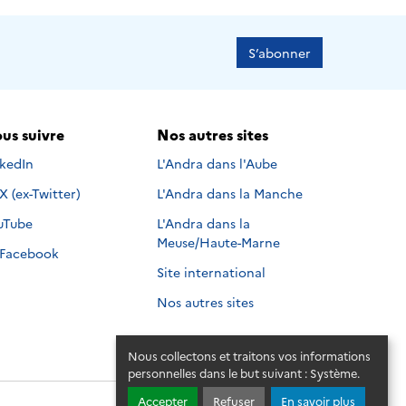
S’abonner
us suivre
Nos autres sites
s suivre sur
nkedIn
L'Andra dans l'Aube
Nous suivre sur
X (ex-Twitter)
L'Andra dans la Manche
s suivre sur
uTube
L'Andra dans la
Meuse/Haute-Marne
Nous suivre sur
Facebook
Site international
Nos autres sites
Nous collectons et traitons vos informations
personnelles dans le but suivant :
Système
.
Accepter
Refuser
En savoir plus