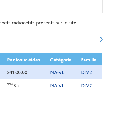
ets radioactifs présents sur le site.
20
2021
2022
2023
2024
Radionucléides
Catégorie
Famille
241:00:00
MA-VL
DIV2
226
Ra
MA-VL
DIV2