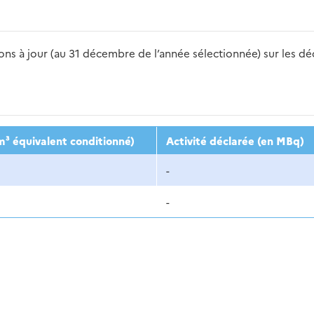
s à jour (au 31 décembre de l’année sélectionnée) sur les déch
2016
2017
2018
2019
20
m³ équivalent conditionné)
Activité déclarée (en MBq)
-
-