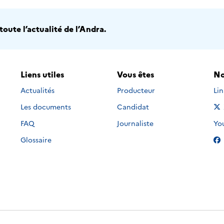
oute l’actualité de l’Andra.
Liens utiles
Vous êtes
No
Nou
Actualités
Producteur
Li
Les documents
Candidat
Nou
FAQ
Journaliste
Yo
Glossaire