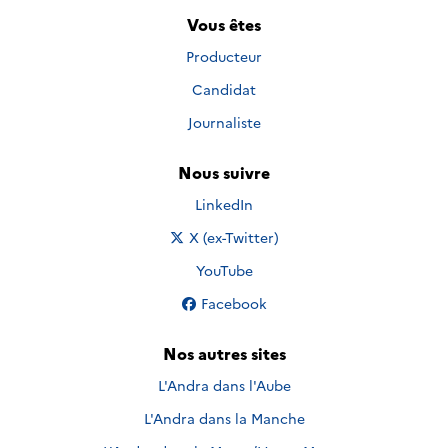
Vous êtes
Producteur
Candidat
Journaliste
Nous suivre
Nous suivre sur
LinkedIn
Nous suivre sur
X (ex-Twitter)
Nous suivre sur
YouTube
Nous suivre sur
Facebook
Nos autres sites
L'Andra dans l'Aube
L'Andra dans la Manche