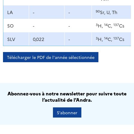
90
LA
-
-
Sr, U, Th
3
14
137
SO
-
-
H,
C,
Cs
3
14
137
SLV
0,022
-
H,
C,
Cs
Télécharger le PDF de l'année sélectionnée
Abonnez-vous à notre newsletter pour suivre toute
l’actualité de l’Andra.
S’abonner