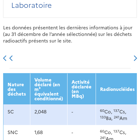
Laboratoire
Les données présentent les dernières informations à jour
(au 31 décembre de l’année sélectionnée) sur les déchets
radioactifs présents sur le site.
2013
2014
2015
2016
Volume
Activité
Nature
déclaré (en
déclarée
des
m³
Radionucléides
(en
déchets
équivalent
MBq)
conditionné)
60
137
SC
2,048
-
Co,
Cs,
133
241
Ba,
Am
60
137
SNC
1,68
-
Co,
Cs,
241
Am