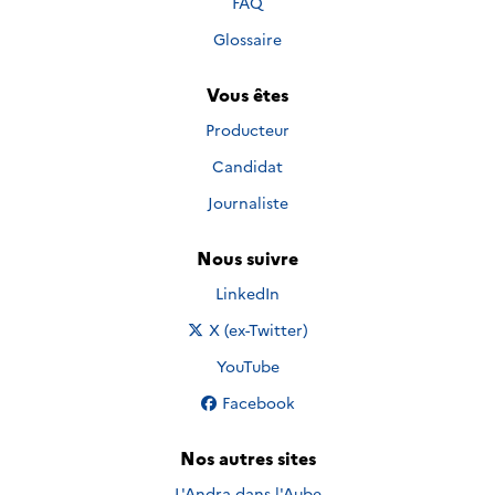
FAQ
Glossaire
Vous êtes
Producteur
Candidat
Journaliste
Nous suivre
Nous suivre sur
LinkedIn
Nous suivre sur
X (ex-Twitter)
Nous suivre sur
YouTube
Nous suivre sur
Facebook
Nos autres sites
L'Andra dans l'Aube