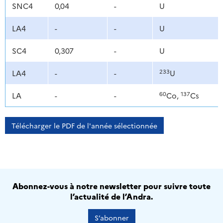
SNC4
0,04
-
U
LA4
-
-
U
SC4
0,307
-
U
233
LA4
-
-
U
60
137
LA
-
-
Co,
Cs
Télécharger le PDF de l'année sélectionnée
Abonnez-vous à notre newsletter pour suivre toute
l’actualité de l’Andra.
S’abonner