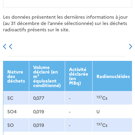
Les données présentent les dernières informations à jour
(au 31 décembre de l’année sélectionnée) sur les déchets
radioactifs présents sur le site.
2013
2014
2015
2016
Volume
Activité
Nature
déclaré (en
déclarée
des
m³
Radionucléides
(en
déchets
équivalent
MBq)
conditionné)
137
SC
0,077
-
Cs
SO4
0,019
-
U
137
SO
0,019
-
Cs