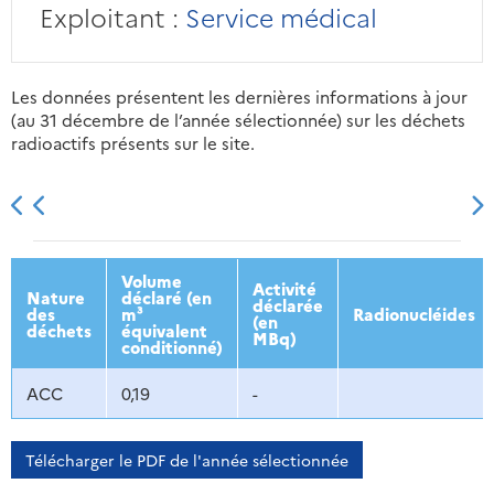
Exploitant :
Service médical
Les données présentent les dernières informations à jour
(au 31 décembre de l’année sélectionnée) sur les déchets
radioactifs présents sur le site.
2013
2014
2015
2016
Volume
Activité
Nature
déclaré (en
déclarée
des
m³
Radionucléides
(en
déchets
équivalent
MBq)
conditionné)
ACC
0,19
-
Télécharger le PDF de l'année sélectionnée