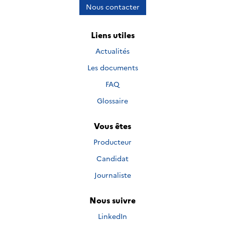
Nous contacter
Liens utiles
Actualités
Les documents
FAQ
Glossaire
Vous êtes
Producteur
Candidat
Journaliste
Nous suivre
Nous suivre sur
LinkedIn