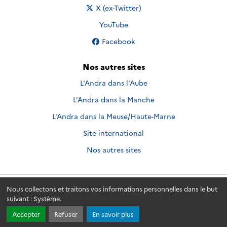
Nous suivre sur
X (ex-Twitter)
Nous suivre sur
YouTube
Nous suivre sur
Facebook
Nos autres sites
L'Andra dans l'Aube
L'Andra dans la Manche
L'Andra dans la Meuse/Haute-Marne
Site international
Nos autres sites
Nous collectons et traitons vos informations personnelles dans le but
Andra.fr
© 2026 - Andra. Tous droits réservés.
suivant :
Système
.
Accepter
Refuser
En savoir plus