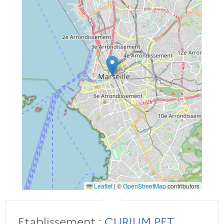
Leaflet
|
©
OpenStreetMap
contributors
Etablissement :
CURIUM PET