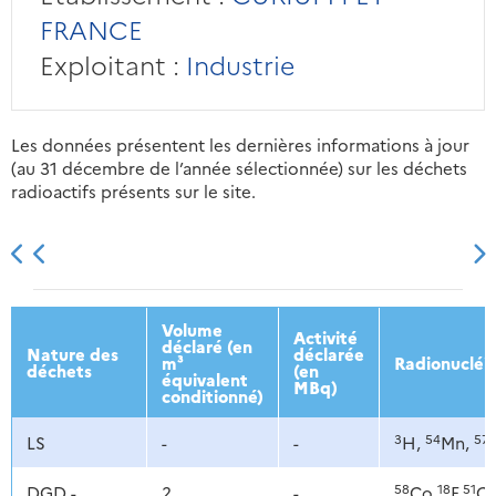
FRANCE
Exploitant :
Industrie
Les données présentent les dernières informations à jour
(au 31 décembre de l’année sélectionnée) sur les déchets
radioactifs présents sur le site.
2013
2014
2015
2016
Volume
Activité
déclaré (en
Nature des
déclarée
m³
Radionucléi
déchets
(en
équivalent
MBq)
conditionné)
3
54
57
LS
-
-
H,
Mn,
58
18
51
DGD -
2
-
Co,
F,
Cr