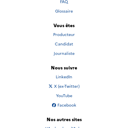
FAQ
Glossaire
Vous êtes
Producteur
Candidat
Journaliste
Nous suivre
Nous suivre sur
LinkedIn
Nous suivre sur
X (ex-Twitter)
Nous suivre sur
YouTube
Nous suivre sur
Facebook
Nos autres sites