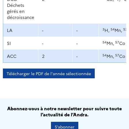
Déchets
gérés en
décroissance
3
54
57
LA
-
-
H,
Mn,
54
57
SI
-
-
Mn,
Co
54
57
ACC
2
-
Mn,
Co
Télécharger le PDF de l'année sélectionnée
Abonnez-vous à notre newsletter pour suivre toute
l’actualité de l’Andra.
S’abonner