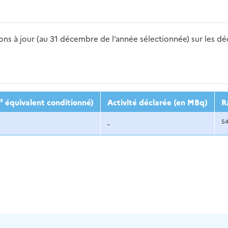
s à jour (au 31 décembre de l’année sélectionnée) sur les déch
2016
2017
2018
2019
20
³ équivalent conditionné)
Activité déclarée (en MBq)
R
5
-