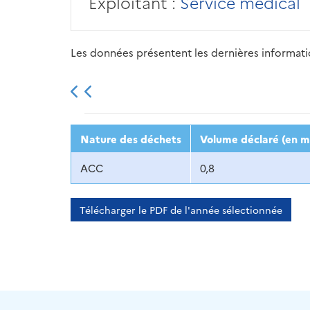
Exploitant :
Service médical
Les données présentent les dernières information
2013
2014
2015
Nature des déchets
Volume déclaré (en m
ACC
0,8
Télécharger le PDF de l'année sélectionnée