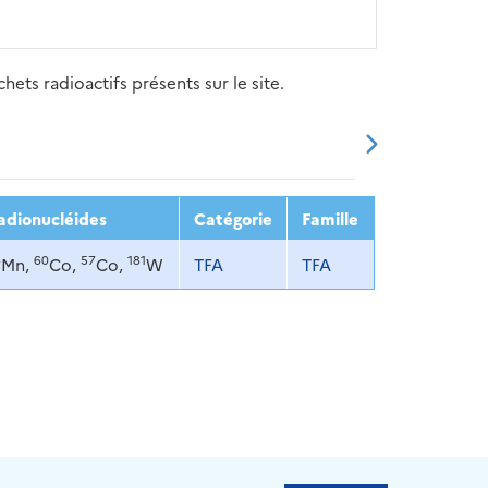
ets radioactifs présents sur le site.
20
2021
2022
2023
2024
adionucléides
Catégorie
Famille
4
60
57
181
Mn,
Co,
Co,
W
TFA
TFA