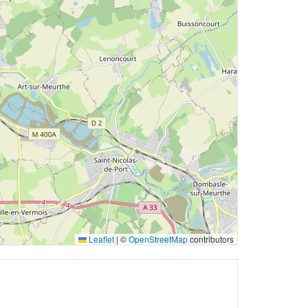
Leaflet
|
©
OpenStreetMap
contributors