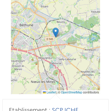
Leaflet
|
©
OpenStreetMap
contributors
Etablissement :
SCP ICHF