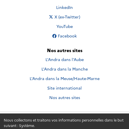
Nous suivre sur
LinkedIn
Nous suivre sur
X (ex-Twitter)
Nous suivre sur
YouTube
Nous suivre sur
Facebook
Nos autres sites
L'Andra dans l'Aube
L'Andra dans la Manche
L'Andra dans la Meuse/Haute-Marne
Site international
Nos autres sites
Nous collectons et traitons vos informations personnelles dans le but
Andra.fr
© 2026 - Andra. Tous droits réservés.
suivant :
Système
.