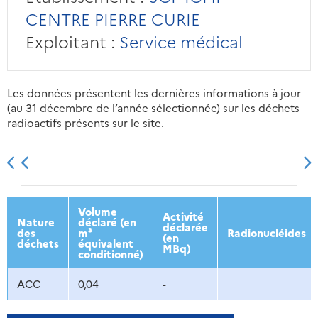
CENTRE PIERRE CURIE
Exploitant :
Service médical
Les données présentent les dernières informations à jour
(au 31 décembre de l’année sélectionnée) sur les déchets
radioactifs présents sur le site.
2013
2014
2015
2016
Volume
Activité
Nature
déclaré (en
déclarée
des
m³
Radionucléides
(en
déchets
équivalent
MBq)
conditionné)
ACC
0,04
-