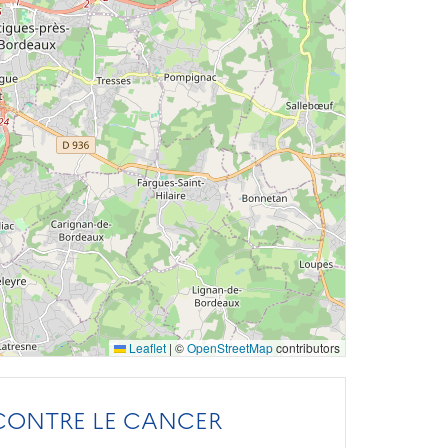
Leaflet
|
©
OpenStreetMap
contributors
 CONTRE LE CANCER