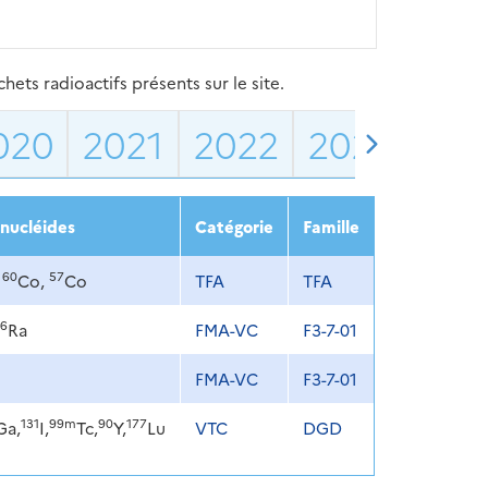
ets radioactifs présents sur le site.
020
2021
2022
2023
202
nucléides
Catégorie
Famille
60
57
,
Co,
Co
TFA
TFA
6
Ra
FMA-VC
F3-7-01
FMA-VC
F3-7-01
131
99m
90
177
Ga,
I,
Tc,
Y,
Lu
VTC
DGD