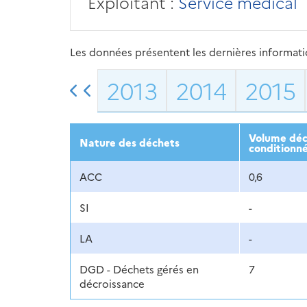
Exploitant :
Service médical
Les données présentent les dernières information
2013
2014
2015
Volume décl
Nature des déchets
conditionné
ACC
0,6
SI
-
LA
-
DGD - Déchets gérés en
7
décroissance