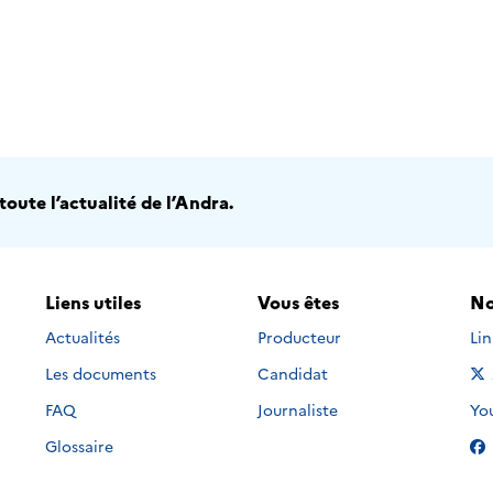
oute l’actualité de l’Andra.
Liens utiles
Vous êtes
No
Nou
Actualités
Producteur
Li
Les documents
Candidat
Nou
FAQ
Journaliste
Yo
Glossaire