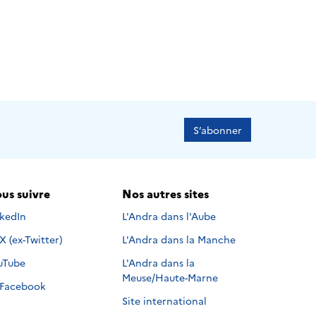
S’abonner
us suivre
Nos autres sites
s suivre sur
nkedIn
L'Andra dans l'Aube
Nous suivre sur
X (ex-Twitter)
L'Andra dans la Manche
s suivre sur
uTube
L'Andra dans la
Meuse/Haute-Marne
Nous suivre sur
Facebook
Site international