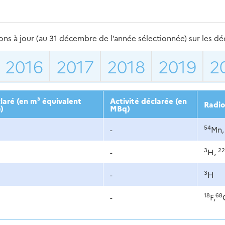
s à jour (au 31 décembre de l’année sélectionnée) sur les déch
2016
2017
2018
2019
2
aré (en m³ équivalent
Activité déclarée (en
Radio
)
MBq)
54
-
Mn
3
22
-
H,
3
-
H
18
68
-
F,