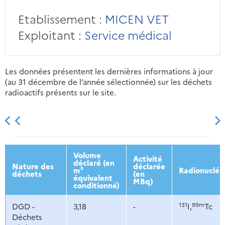
Etablissement :
MICEN VET
Exploitant :
Service médical
Les données présentent les dernières informations à jour
(au 31 décembre de l’année sélectionnée) sur les déchets
radioactifs présents sur le site.
2013
2014
2015
2016
Volume
Activité
déclaré (en
Nature des
déclarée
m³
Radionucléi
déchets
(en
équivalent
MBq)
conditionné)
131
99m
DGD -
3,18
-
I,
Tc
Déchets