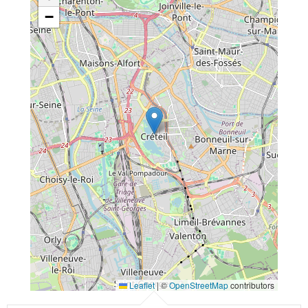
−
Leaflet
|
©
OpenStreetMap
contributors