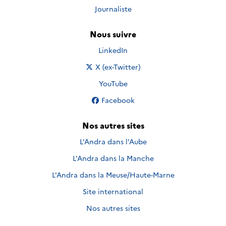
Journaliste
Nous suivre
Nous suivre sur
LinkedIn
Nous suivre sur
X (ex-Twitter)
Nous suivre sur
YouTube
Nous suivre sur
Facebook
Nos autres sites
L'Andra dans l'Aube
L'Andra dans la Manche
L'Andra dans la Meuse/Haute-Marne
Site international
Nos autres sites