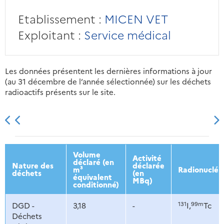
Etablissement :
MICEN VET
Exploitant :
Service médical
Les données présentent les dernières informations à jour
(au 31 décembre de l’année sélectionnée) sur les déchets
radioactifs présents sur le site.
2013
2014
2015
2016
Volume
Activité
déclaré (en
Nature des
déclarée
m³
Radionucléi
déchets
(en
équivalent
MBq)
conditionné)
131
99m
DGD -
3,18
-
I,
Tc
Déchets