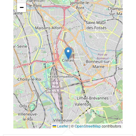
−
Leaflet
|
©
OpenStreetMap
contributors