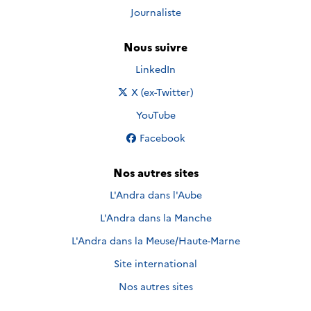
Journaliste
Nous suivre
Nous suivre sur
LinkedIn
Nous suivre sur
X (ex-Twitter)
Nous suivre sur
YouTube
Nous suivre sur
Facebook
Nos autres sites
L'Andra dans l'Aube
L'Andra dans la Manche
L'Andra dans la Meuse/Haute-Marne
Site international
Nos autres sites