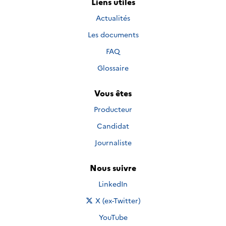
Liens utiles
Actualités
Les documents
FAQ
Glossaire
Vous êtes
Producteur
Candidat
Journaliste
Nous suivre
Nous suivre sur
LinkedIn
Nous suivre sur
X (ex-Twitter)
Nous suivre sur
YouTube