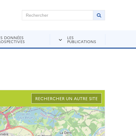
chercher sur Andra Inventaire
Rechercher
Lancer la recher
ES DONNÉES
LES
ROSPECTIVES
PUBLICATIONS
RECHERCHER UN AUTRE SITE