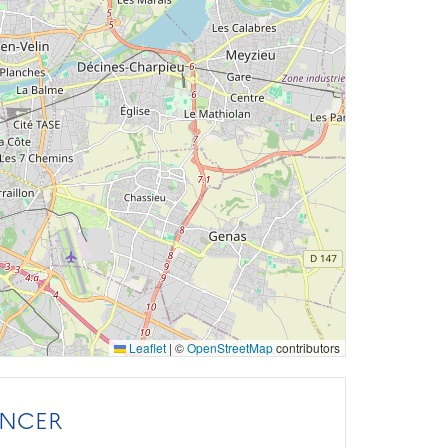
Leaflet
|
©
OpenStreetMap
contributors
ANCER