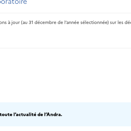
boratoire
s à jour (au 31 décembre de l’année sélectionnée) sur les déch
2016
2017
2018
2019
20
oute l’actualité de l’Andra.