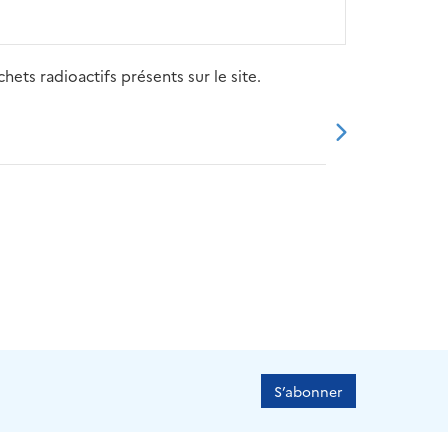
ets radioactifs présents sur le site.
20
2021
2022
2023
2024
S’abonner