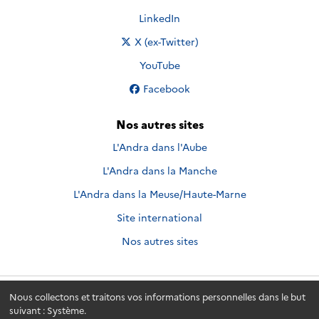
Nous suivre sur
LinkedIn
Nous suivre sur
X (ex-Twitter)
Nous suivre sur
YouTube
Nous suivre sur
Facebook
Nos autres sites
L'Andra dans l'Aube
L'Andra dans la Manche
L'Andra dans la Meuse/Haute-Marne
Site international
Nos autres sites
Nous collectons et traitons vos informations personnelles dans le but
Andra.fr
© 2026 - Andra. Tous droits réservés.
suivant :
Système
.