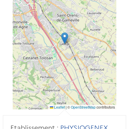
Leaflet
|
©
OpenStreetMap
contributors
Etablissement :
PHYSIOGENEX