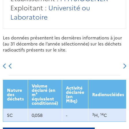
Exploitant :
Université ou
Laboratoire
Les données présentent les dernières informations à jour
(au 31 décembre de l’année sélectionnée) sur les déchets
radioactifs présents sur le site.
2013
2014
2015
2016
Volume
Activité
Nature
déclaré (en
déclarée
des
m³
Radionucléides
(en
déchets
équivalent
MBq)
conditionné)
3
14
SC
0,058
-
H,
C