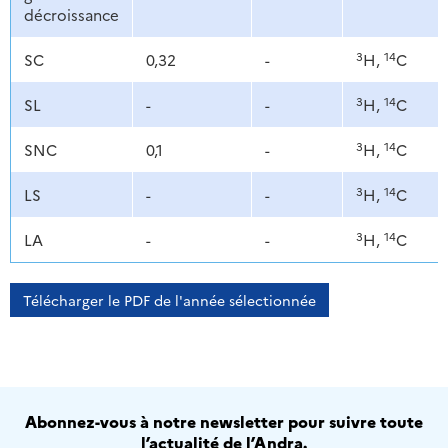
décroissance
3
14
SC
0,32
-
H,
C
3
14
SL
-
-
H,
C
3
14
SNC
0,1
-
H,
C
3
14
LS
-
-
H,
C
3
14
LA
-
-
H,
C
Télécharger le PDF de l'année sélectionnée
Abonnez-vous à notre newsletter pour suivre toute
l’actualité de l’Andra.