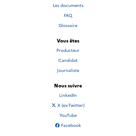
Les documents
FAQ
Glossaire
Vous êtes
Producteur
Candidat
Journaliste
Nous suivre
Nous suivre sur
LinkedIn
Nous suivre sur
X (ex-Twitter)
Nous suivre sur
YouTube
Nous suivre sur
Facebook