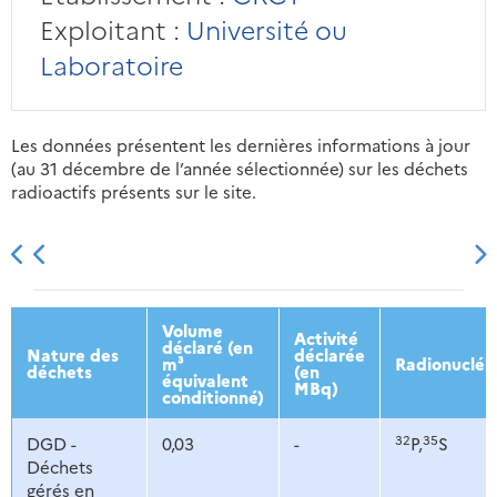
Exploitant :
Université ou
Laboratoire
Les données présentent les dernières informations à jour
(au 31 décembre de l’année sélectionnée) sur les déchets
radioactifs présents sur le site.
2013
2014
2015
2016
Volume
Activité
déclaré (en
Nature des
déclarée
m³
Radionucléi
déchets
(en
équivalent
MBq)
conditionné)
32
35
DGD -
0,03
-
P,
S
Déchets
gérés en