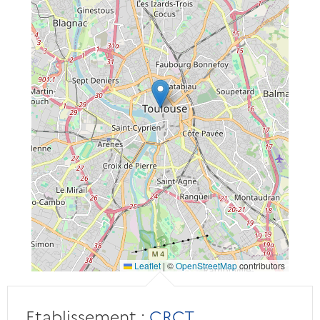
Leaflet
|
©
OpenStreetMap
contributors
Etablissement :
CRCT