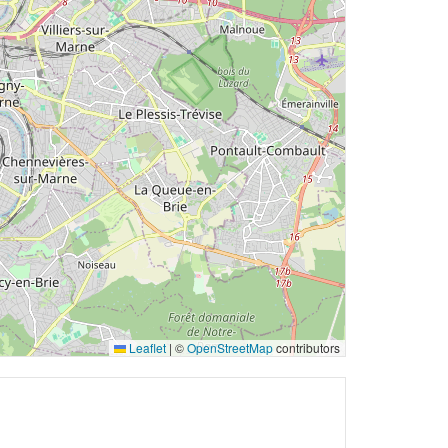
Leaflet
|
©
OpenStreetMap
contributors