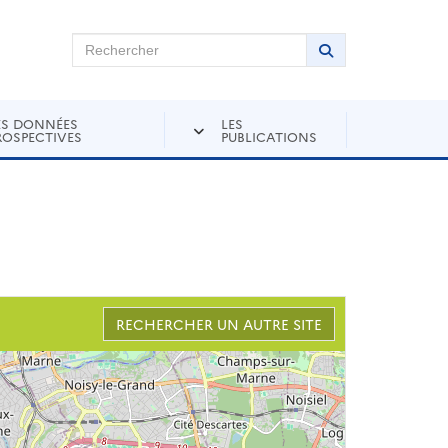
chercher sur Andra Inventaire
Rechercher
Lancer la recher
ES DONNÉES
LES
ROSPECTIVES
PUBLICATIONS
RECHERCHER UN AUTRE SITE