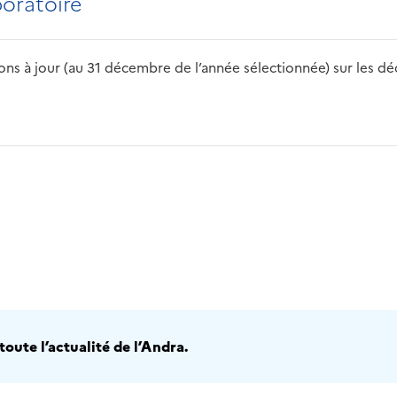
boratoire
s à jour (au 31 décembre de l’année sélectionnée) sur les déch
2016
2017
2018
2019
20
oute l’actualité de l’Andra.