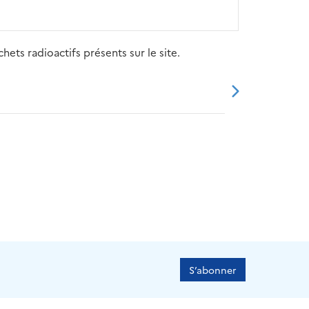
ets radioactifs présents sur le site.
20
2021
2022
2023
2024
S’abonner