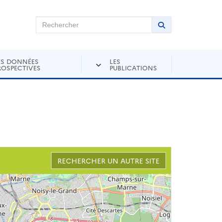
chercher sur Andra Inventaire
Rechercher
Lancer la recher
ES DONNÉES
LES
ROSPECTIVES
PUBLICATIONS
RECHERCHER UN AUTRE SITE