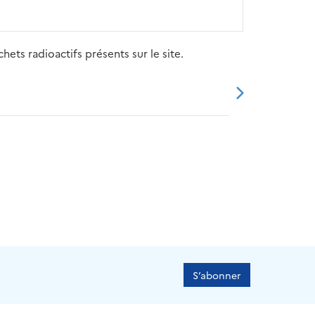
ets radioactifs présents sur le site.
20
2021
2022
2023
2024
S’abonner