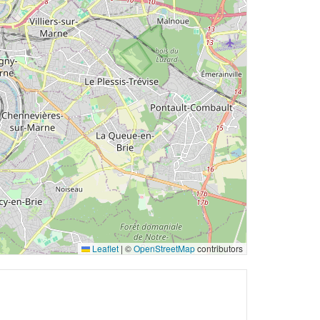
Leaflet
|
©
OpenStreetMap
contributors