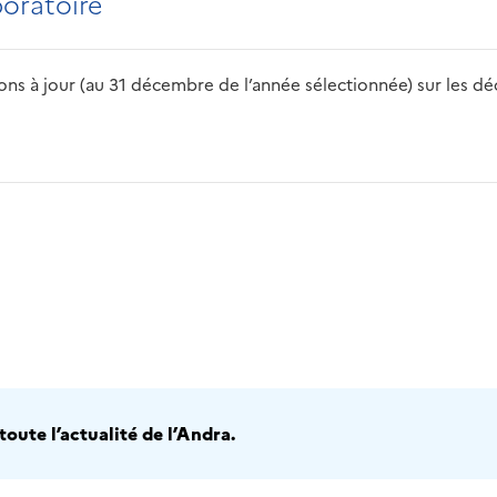
boratoire
s à jour (au 31 décembre de l’année sélectionnée) sur les déch
2016
2017
2018
2019
20
oute l’actualité de l’Andra.