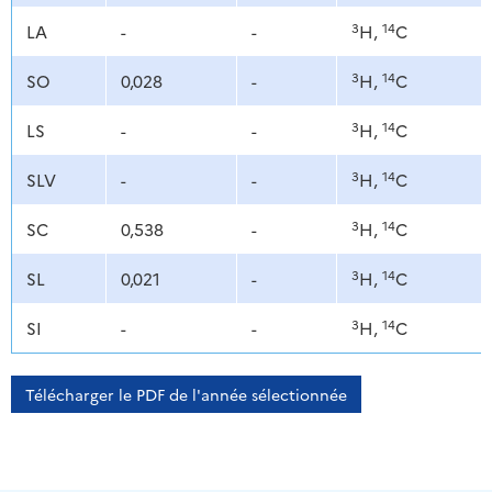
3
14
LA
-
-
H,
C
3
14
SO
0,028
-
H,
C
3
14
LS
-
-
H,
C
3
14
SLV
-
-
H,
C
3
14
SC
0,538
-
H,
C
3
14
SL
0,021
-
H,
C
3
14
SI
-
-
H,
C
Télécharger le PDF de l'année sélectionnée