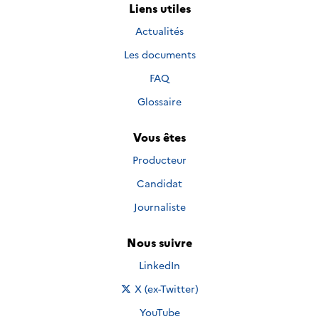
Liens utiles
Actualités
Les documents
FAQ
Glossaire
Vous êtes
Producteur
Candidat
Journaliste
Nous suivre
Nous suivre sur
LinkedIn
Nous suivre sur
X (ex-Twitter)
Nous suivre sur
YouTube