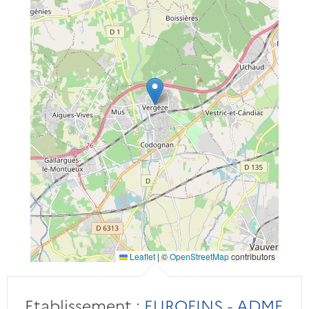
Leaflet
|
©
OpenStreetMap
contributors
Etablissement :
EUROFINS - ADME