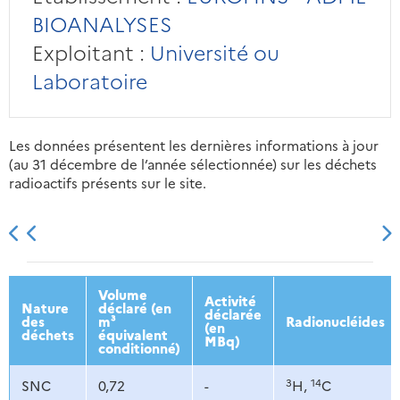
BIOANALYSES
Exploitant :
Université ou
Laboratoire
Les données présentent les dernières informations à jour
(au 31 décembre de l’année sélectionnée) sur les déchets
radioactifs présents sur le site.
2013
2014
2015
2016
Volume
Activité
Nature
déclaré (en
déclarée
des
m³
Radionucléides
(en
déchets
équivalent
MBq)
conditionné)
3
14
SNC
0,72
-
H,
C