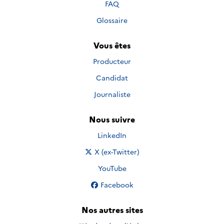
FAQ
Glossaire
Vous êtes
Producteur
Candidat
Journaliste
Nous suivre
Nous suivre sur
LinkedIn
Nous suivre sur
X (ex-Twitter)
Nous suivre sur
YouTube
Nous suivre sur
Facebook
Nos autres sites