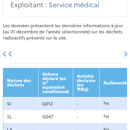
Exploitant :
Service médical
Les données présentent les dernières informations à jour
(au 31 décembre de l’année sélectionnée) sur les déchets
radioactifs présents sur le site.
2013
2014
2015
2016
Volume
Activité
déclaré (en
Nature des
déclarée
m³
Radionucléi
déchets
(en
équivalent
MBq)
conditionné)
3
SI
0,012
-
H
3
SL
0,047
-
H
3
LA
-
-
H