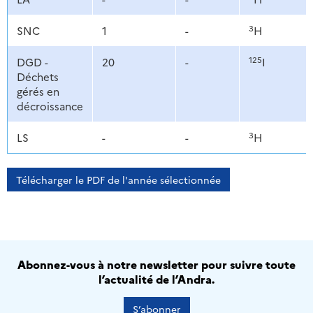
3
SNC
1
-
H
125
DGD -
20
-
I
Déchets
gérés en
décroissance
3
LS
-
-
H
Télécharger le PDF de l'année sélectionnée
Abonnez-vous à notre newsletter pour suivre toute
l’actualité de l’Andra.
S’abonner