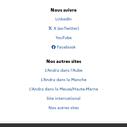
Nous suivre
Nous suivre sur
LinkedIn
Nous suivre sur
X (ex-Twitter)
Nous suivre sur
YouTube
Nous suivre sur
Facebook
Nos autres sites
L'Andra dans l'Aube
L'Andra dans la Manche
L'Andra dans la Meuse/Haute-Marne
Site international
Nos autres sites