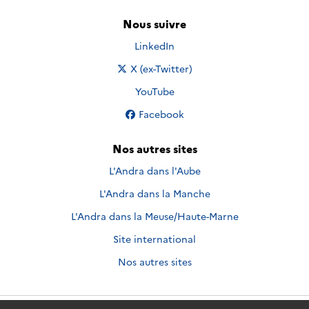
Nous suivre
Nous suivre sur
LinkedIn
Nous suivre sur
X (ex-Twitter)
Nous suivre sur
YouTube
Nous suivre sur
Facebook
Nos autres sites
L'Andra dans l'Aube
L'Andra dans la Manche
L'Andra dans la Meuse/Haute-Marne
Site international
Nos autres sites