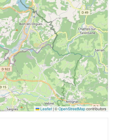
Leaflet
|
©
OpenStreetMap
contributors