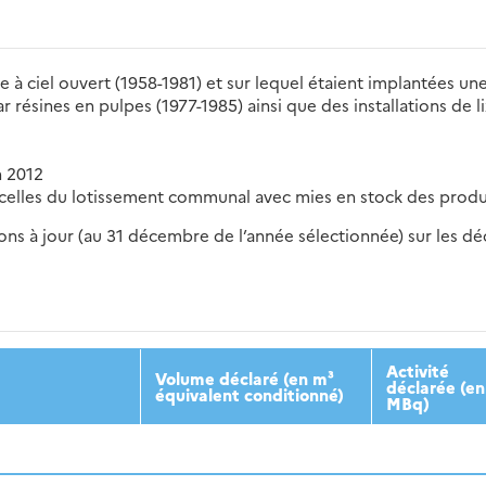
ère à ciel ouvert (1958-1981) et sur lequel étaient implantées u
résines en pulpes (1977-1985) ainsi que des installations de lix
n 2012
elles du lotissement communal avec mies en stock des produits 
s à jour (au 31 décembre de l’année sélectionnée) sur les déch
2016
2017
2018
2019
20
Activité
Volume déclaré (en m³
déclarée (en
équivalent conditionné)
MBq)