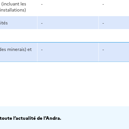
(incluant les
-
-
nstallations)
ités
-
-
des minerais) et
-
-
oute l’actualité de l’Andra.