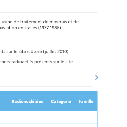
ne usine de traitement de minerais et de
iviation en stalles (1977-1985).
sur le site clôturé (juillet 2010)
ets radioactifs présents sur le site.
20
2021
2022
2023
2024
Radionucléides
Catégorie
Famille