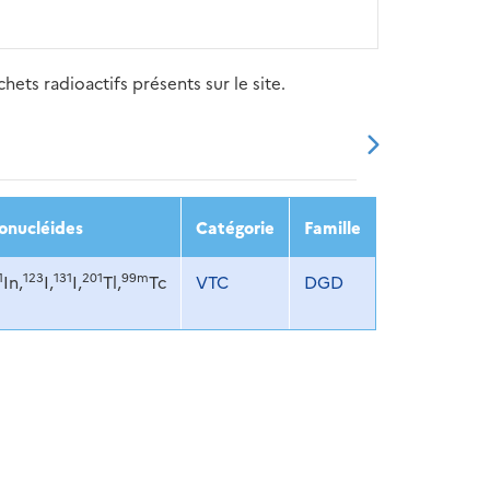
ets radioactifs présents sur le site.
20
2021
2022
2023
2024
onucléides
Catégorie
Famille
1
123
131
201
99m
In,
I,
I,
Tl,
Tc
VTC
DGD