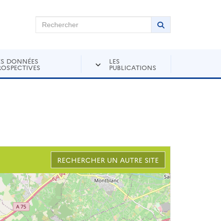
chercher sur Andra Inventaire
Rechercher
Lancer la recher
ES DONNÉES
LES
ROSPECTIVES
PUBLICATIONS
RECHERCHER UN AUTRE SITE