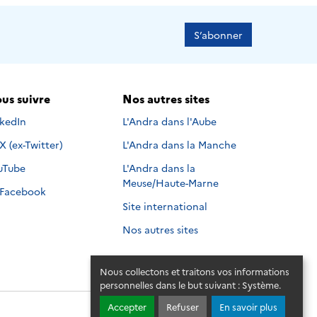
S’abonner
us suivre
Nos autres sites
s suivre sur
nkedIn
L'Andra dans l'Aube
Nous suivre sur
X (ex-Twitter)
L'Andra dans la Manche
s suivre sur
uTube
L'Andra dans la
Meuse/Haute-Marne
Nous suivre sur
Facebook
Site international
Nos autres sites
Nous collectons et traitons vos informations
personnelles dans le but suivant :
Système
.
Accepter
Refuser
En savoir plus
© 2026 - Andra. Tous droits réservés.