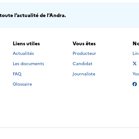
oute l’actualité de l’Andra.
Liens utiles
Vous êtes
No
Nou
Actualités
Producteur
Li
Les documents
Candidat
Nou
FAQ
Journaliste
Yo
Glossaire