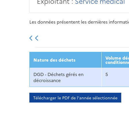
Exploitant :
Service médical
Les données présentent les dernières information
2013
2014
2015
Volume déc
Nature des déchets
conditionn
DGD - Déchets gérés en
5
décroissance
Télécharger le PDF de l'année sélectionnée