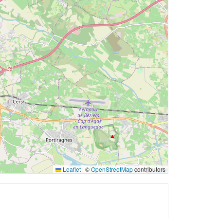
Leaflet
|
©
OpenStreetMap
contributors