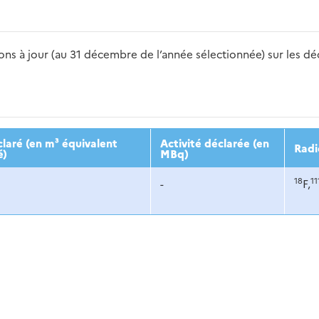
s à jour (au 31 décembre de l’année sélectionnée) sur les déch
2016
2017
2018
2019
20
laré (en m³ équivalent
Activité déclarée (en
Radi
é)
MBq)
18
11
-
F,