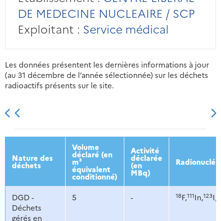
DE MEDECINE NUCLEAIRE / SCP
Exploitant :
Service médical
Les données présentent les dernières informations à jour
(au 31 décembre de l’année sélectionnée) sur les déchets
radioactifs présents sur le site.
2013
2014
2015
2016
Volume
Activité
déclaré (en
Nature des
déclarée
m³
Radionucléi
déchets
(en
équivalent
MBq)
conditionné)
18
111
123
1
DGD -
5
-
F,
In,
I,
Déchets
gérés en