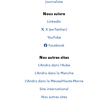
Journaliste
Nous suivre
Nous suivre sur
LinkedIn
Nous suivre sur
X (ex-Twitter)
Nous suivre sur
YouTube
Nous suivre sur
Facebook
Nos autres sites
L'Andra dans l'Aube
L'Andra dans la Manche
L'Andra dans la Meuse/Haute-Marne
Site international
Nos autres sites