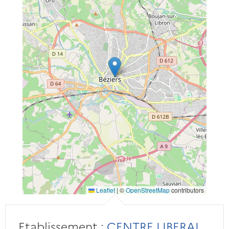
Leaflet
|
©
OpenStreetMap
contributors
Etablissement :
CENTRE LIBERAL