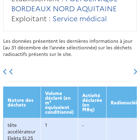
BORDEAUX NORD AQUITAINE
Exploitant :
Service médical
Les données présentent les dernières informations à jour
(au 31 décembre de l’année sélectionnée) sur les déchets
radioactifs présents sur le site.
2013
2014
2015
2016
Volume
Activité
déclaré (en
Nature des
déclarée
m³
Radionucléi
déchets
(en
équivalent
MBq)
conditionné)
tête
1
-
accélérateur
Elekta SL25