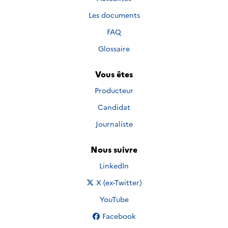
Les documents
FAQ
Glossaire
Vous êtes
Producteur
Candidat
Journaliste
Nous suivre
Nous suivre sur
LinkedIn
Nous suivre sur
X (ex-Twitter)
Nous suivre sur
YouTube
Nous suivre sur
Facebook