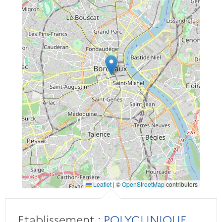
Leaflet
|
©
OpenStreetMap
contributors
Etablissement :
POLYCLINIQUE