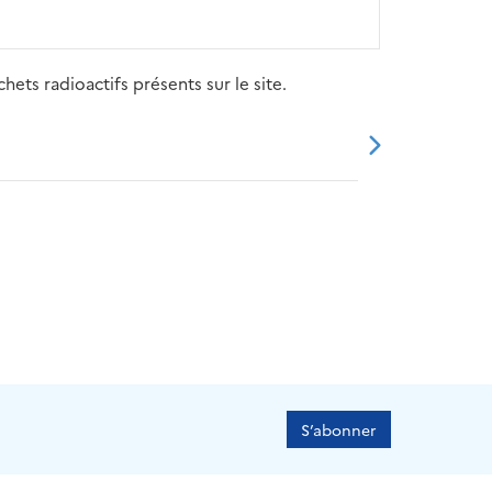
ets radioactifs présents sur le site.
20
2021
2022
2023
2024
S’abonner