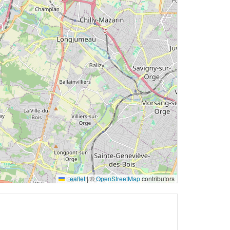
Leaflet
|
©
OpenStreetMap
contributors