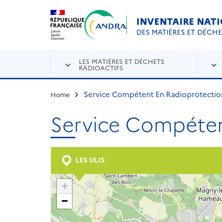
Aller au contenu principal
Skip to navigation
INVENTAIRE NAT
DES MATIÈRES ET DÉCH
LES MATIÈRES ET DÉCHETS
RADIOACTIFS
Service Compétent En Radioprotectio
Home
Service Compéten
LES ULIS
+
−