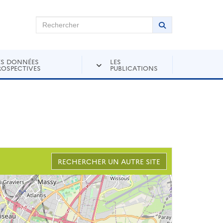
chercher sur Andra Inventaire
Rechercher
Lancer la recher
ES DONNÉES
LES
ROSPECTIVES
PUBLICATIONS
RECHERCHER UN AUTRE SITE