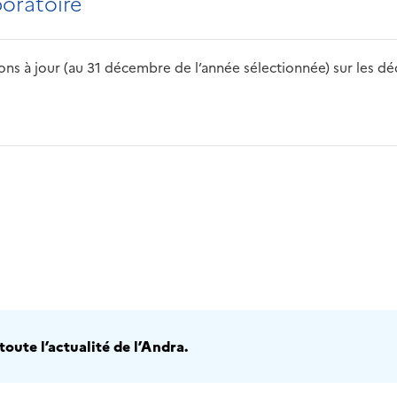
boratoire
s à jour (au 31 décembre de l’année sélectionnée) sur les déch
2016
2017
2018
2019
20
oute l’actualité de l’Andra.