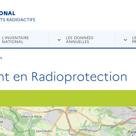
IONAL
Re
ETS RADIOACTIFS
L'INVENTAIRE
LES DONNÉES
L
NATIONAL
ANNUELLES
P
n
t en Radioprotection