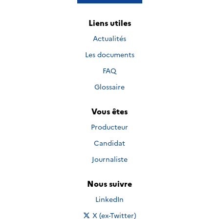
Liens utiles
Actualités
Les documents
FAQ
Glossaire
Vous êtes
Producteur
Candidat
Journaliste
Nous suivre
Nous suivre sur
LinkedIn
Nous suivre sur
X (ex-Twitter)