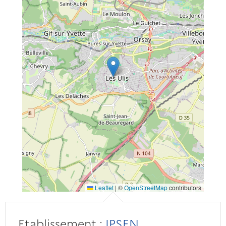
Leaflet
|
©
OpenStreetMap
contributors
Etablissement :
IPSEN