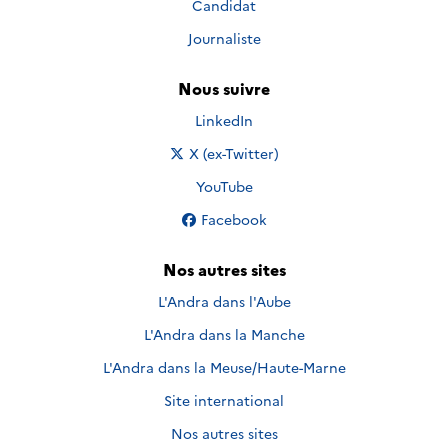
Candidat
Journaliste
Nous suivre
Nous suivre sur
LinkedIn
Nous suivre sur
X (ex-Twitter)
Nous suivre sur
YouTube
Nous suivre sur
Facebook
Nos autres sites
L'Andra dans l'Aube
L'Andra dans la Manche
L'Andra dans la Meuse/Haute-Marne
Site international
Nos autres sites