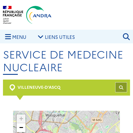
Aller au contenu principal
Skip to navigation
R
MENU
LIENS UTILES
SERVICE DE MEDECINE
NUCLEAIRE
VILLENEUVE-D'ASCQ
REC
+
−