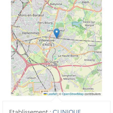
Leaflet
|
©
OpenStreetMap
contributors
Etablissement :
CLINIQUE