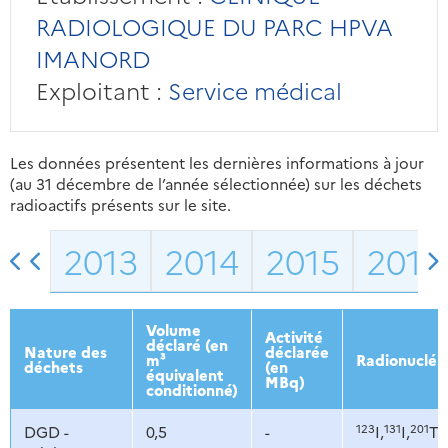
RADIOLOGIQUE DU PARC HPVA
IMANORD
Exploitant :
Service médical
Les données présentent les dernières informations à jour
(au 31 décembre de l’année sélectionnée) sur les déchets
radioactifs présents sur le site.
2013
2014
2015
2016
Volume
Activité
déclaré (en
Nature des
déclarée
m³
Radionucléi
déchets
(en
équivalent
MBq)
conditionné)
123
131
201
DGD -
0,5
-
I,
I,
Tl,