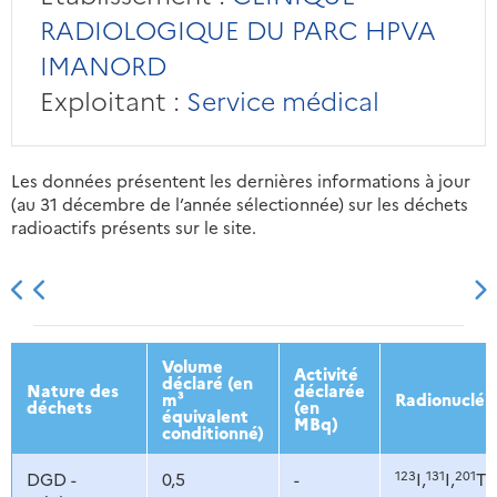
RADIOLOGIQUE DU PARC HPVA
IMANORD
Exploitant :
Service médical
Les données présentent les dernières informations à jour
(au 31 décembre de l’année sélectionnée) sur les déchets
radioactifs présents sur le site.
2013
2014
2015
2016
Volume
Activité
déclaré (en
Nature des
déclarée
m³
Radionucléi
déchets
(en
équivalent
MBq)
conditionné)
123
131
201
DGD -
0,5
-
I,
I,
Tl,