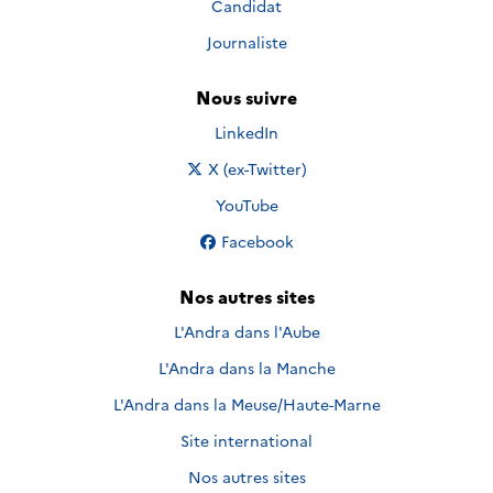
Candidat
Journaliste
Nous suivre
Nous suivre sur
LinkedIn
Nous suivre sur
X (ex-Twitter)
Nous suivre sur
YouTube
Nous suivre sur
Facebook
Nos autres sites
L'Andra dans l'Aube
L'Andra dans la Manche
L'Andra dans la Meuse/Haute-Marne
Site international
Nos autres sites