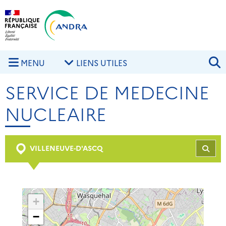
Aller au contenu principal
Skip to navigation
R
MENU
LIENS UTILES
SERVICE DE MEDECINE
NUCLEAIRE
VILLENEUVE-D'ASCQ
REC
+
−