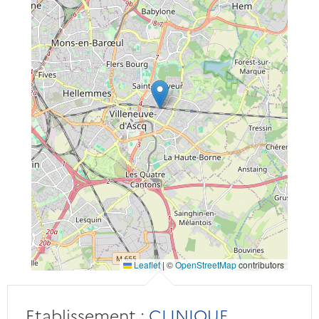
Leaflet
|
©
OpenStreetMap
contributors
Etablissement :
CLINIQUE